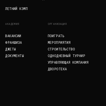
ФРАНШИЗА
МЕРОПРИЯТИЯ
ДЖЕТЫ
СТРОИТЕЛЬСТВО
ДОКУМЕНТЫ
ОДНОДНЕВНЫЙ ТУРНИР
УПРАВЛЯЮЩАЯ КОМПАНИЯ
ДВОРОТЕКА
HELLO@CITYSPORT.PRO
2026, АКАДЕМИЯ БУДУЩЕГО F
©
ООО «СПОРТ ПЛЮС» ОГРН 1137746480630 ИНН 7722810381
создано Дворотекой
Политика обработки данных
|