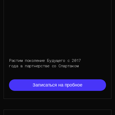
Растим поколение Будущего с 2017
года в партнерстве со Спартаком
Записаться на пробное
Футбольный манеж
Собственная кофейня, футбольный манеж
33х15, манишки и мячи входят в стоимость